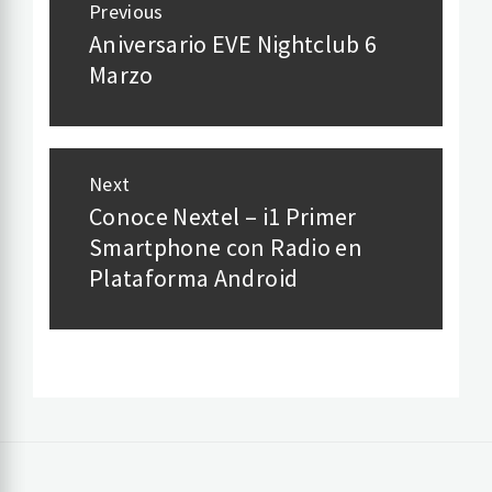
Previous
navigation
Aniversario EVE Nightclub 6
Previous
Marzo
post:
Next
Conoce Nextel – i1 Primer
Next
Smartphone con Radio en
post:
Plataforma Android