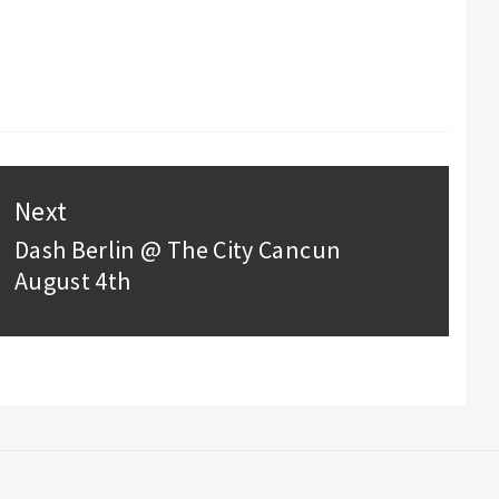
Next
Dash Berlin @ The City Cancun
Next
August 4th
post: