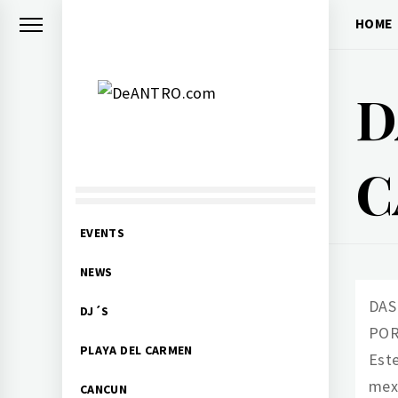
Skip
HOME
to
content
D
DEANTRO.COM
C
Nightlife Events DJs
Primary
EVENTS
Menu
NEWS
DAS
DJ´S
POR
PLAYA DEL CARMEN
Este
mexi
CANCUN