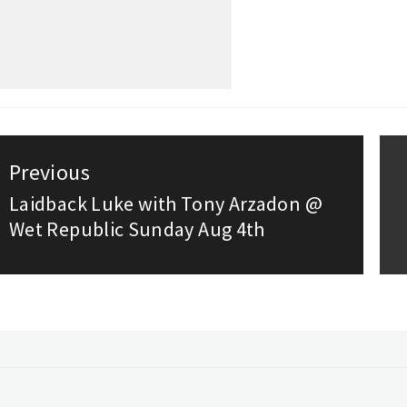
st
Previous
vigation
Laidback Luke with Tony Arzadon @
Previous
Wet Republic Sunday Aug 4th
post: