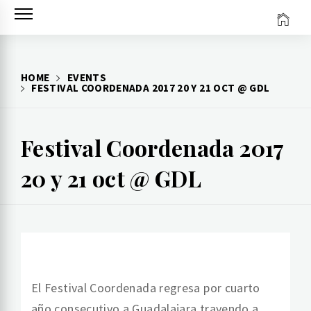
Skip
to
content
HOME
EVENTS
FESTIVAL COORDENADA 2017 20 Y 21 OCT @ GDL
Festival Coordenada 2017
20 y 21 oct @ GDL
El Festival Coordenada regresa por cuarto
año consecutivo a Guadalajara trayendo a