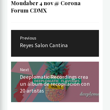
Moudaber 4 nov @ Corona
Forum CDMX
Post
Previous
navigation
Reyes Salon Cantina
Previous
post:
Next
Deeplomatic Recordings crea
Next
un álbum de recopilación con
post:
20 artistas