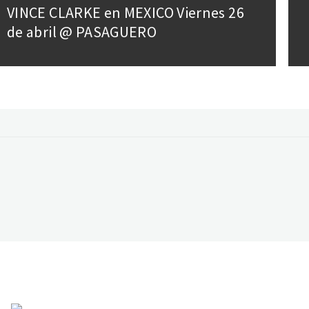
vigation
VINCE CLARKE en MEXICO Viernes 26
Previous
de abril @ PASAGUERO
post:
ebook