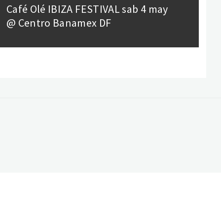
Café Olé IBIZA FESTIVAL sab 4 may
Next
@ Centro Banamex DF
post: