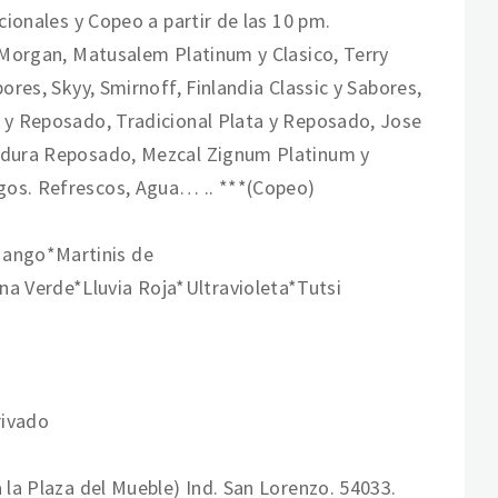
cionales y Copeo a partir de las 10 pm.
n Morgan, Matusalem Platinum y Clasico, Terry
ores, Skyy, Smirnoff, Finlandia Classic y Sabores,
l y Reposado, Tradicional Plata y Reposado, Jose
radura Reposado, Mezcal Zignum Platinum y
gos. Refrescos, Agua… .. ***(Copeo)
Mango*Martinis de
a Verde*Lluvia Roja*Ultravioleta*Tutsi
rivado
 la Plaza del Mueble) Ind. San Lorenzo. 54033.