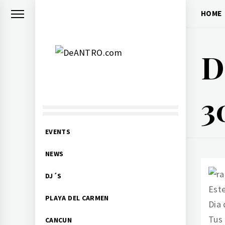
Skip
HOME
to
content
D
DEANTRO.COM
3
Nightlife Events DJs
Primary
EVENTS
Menu
NEWS
DJ´S
Este
PLAYA DEL CARMEN
Dia 
Tus 
CANCUN