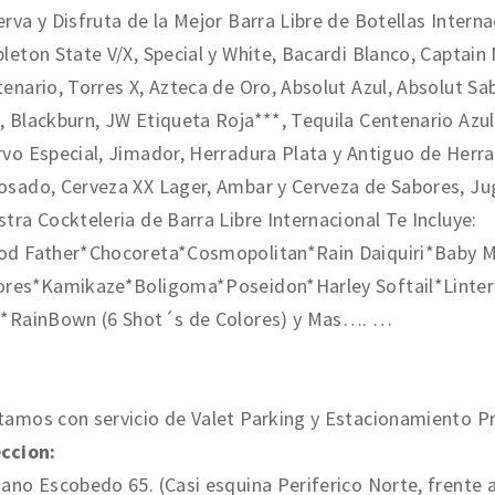
rva y Disfruta de la Mejor Barra Libre de Botellas Interna
leton State V/X, Special y White, Bacardi Blanco, Captai
enario, Torres X, Azteca de Oro, Absolut Azul, Absolut Sab
 Blackburn, JW Etiqueta Roja***, Tequila Centenario Azu
vo Especial, Jimador, Herradura Plata y Antiguo de Her
sado, Cerveza XX Lager, Ambar y Cerveza de Sabores, Ju
tra Cockteleria de Barra Libre Internacional Te Incluye:
od Father*Chocoreta*Cosmopolitan*Rain Daiquiri*Baby 
ores*Kamikaze*Boligoma*Poseidon*Harley Softail*Lintern
n*RainBown (6 Shot´s de Colores) y Mas…. …
amos con servicio de Valet Parking y Estacionamiento P
eccion:
ano Escobedo 65. (Casi esquina Periferico Norte, frente a