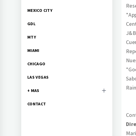
Rese
MEXICO CITY
*App
Cent
GDL
J&B,
MTY
Cuer
Repo
MIAMI
Nues
CHICAGO
*Go
LAS VEGAS
Sab
Rai
+ MAS
CONTACT
Cont
Dir
Mari