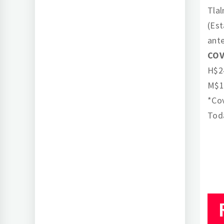
Tlal
(Es
ante
COV
H$2
M$1
*Cov
Toda