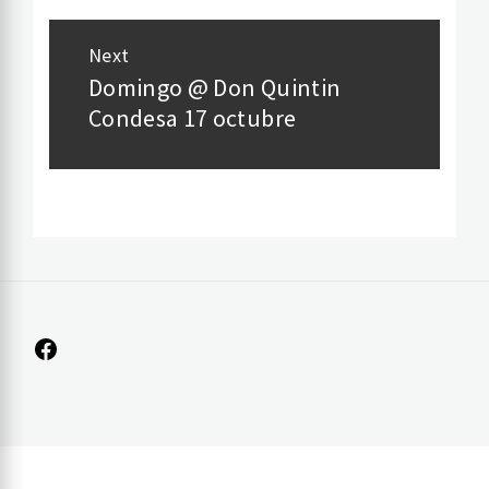
Next
Domingo @ Don Quintin
Next
Condesa 17 octubre
post:
Facebook