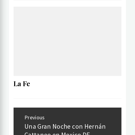
La Fe
Post
Previous
navigation
Una Gran Noche con Hernán
Previous
Cattaneo en Mexico DF