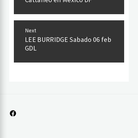
post:
Next
LEE BURRIDGE Sabado 06 feb
Next
GDL
post:
Facebook