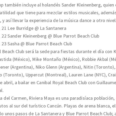
up también incluye al holandés Sander Kleinenberg, quien 
atilidad que tiene para mezclar estilos musicales, ademá
, y así llevar la experiencia de la música dance a otro nivel
l 21 Lee Burridge @ La Santanera
l 22 Sander Kleinenberg @ Blue Parrot Beach Club
l 23 Sasha @ Blue Parrot Beach Club
 Beach Club será la sede para fiestas durante el día con
stida (México), Mike Montaño (México), Robbie Akbal (Mé
ner (Argentina), Niko Glenn (Argentina), Nitin (Toronto),
 (Toronto), Uppercut (Montreal), Lauren Lane (NYC), Cra
e abril, a bailar en Canibal Royal Beach Club con Guillau
l.
a del Carmen, Riviera Maya es una paradisíaca población, 
tos al sur del turístico Cancún. Playas de arena blanca, e
lo unos pasos de La Santanera y Blue Parrot Beach Club; 