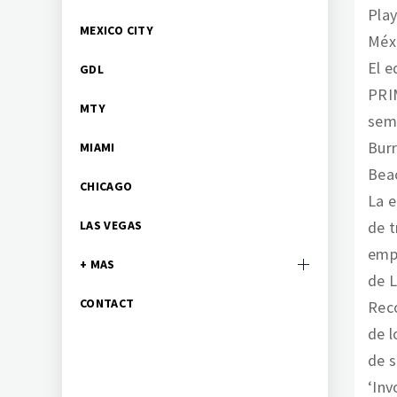
Play
MEXICO CITY
Méx
El e
GDL
PRIM
MTY
sema
Burr
MIAMI
Beac
CHICAGO
La e
LAS VEGAS
de t
empe
+ MAS
de L
CONTACT
Reco
de l
de s
‘Inv