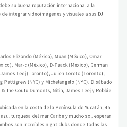
debe su buena reputación internacional a la
s de integrar videoimágenes y visuales a sus DJ
.
 Karlos Elizondo (México), Muan (México), Omar
xico), Mar-c (México), D-Paack (México), German
 James Teej (Toronto), Julien Loreto (Toronto),
ig Pettigrew (NYC) y Michelangelo (NYC). El sábado
me & the Coutu Dumonts, Nitin, James Teej y Robbie
ubicada en la costa de la Península de Yucatán, 45
l azul turquesa del mar Caribe y mucho sol, esperan
ambos son increíbles night clubs donde todas las