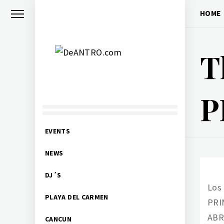
Skip
HOME
to
content
T
DEANTRO.COM
P
Nightlife Events DJs
Primary
EVENTS
Menu
NEWS
DJ´S
Los 
PLAYA DEL CARMEN
PRI
ABRI
CANCUN