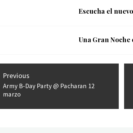
Escucha el nuev
Una Gran Noche 
st
Previous
vigation
Army B-Day Party @ Pacharan 12
Previous
marzo
post: