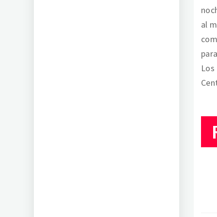
noch
al 
comp
para
Los 
Cent