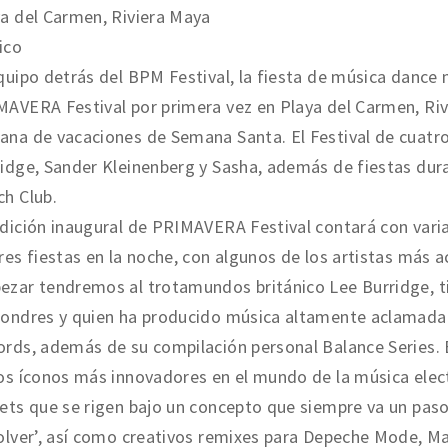
a del Carmen, Riviera Maya
ico
quipo detrás del BPM Festival, la fiesta de música dance
AVERA Festival por primera vez en Playa del Carmen, Rivie
na de vacaciones de Semana Santa. El Festival de cuatro 
idge, Sander Kleinenberg y Sasha, además de fiestas dura
h Club.
dición inaugural de PRIMAVERA Festival contará con varia
res fiestas en la noche, con algunos de los artistas más 
zar tendremos al trotamundos británico Lee Burridge, ti
ondres y quien ha producido música altamente aclamada e
rds, además de su compilación personal Balance Series.
os íconos más innovadores en el mundo de la música ele
ets que se rigen bajo un concepto que siempre va un pas
olver’, así como creativos remixes para Depeche Mode, M