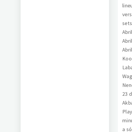
line
vers
sets
Abri
Abri
Abri
Kool
Laba
Wage
Neno
23 d
Akba
Play
minu
a só