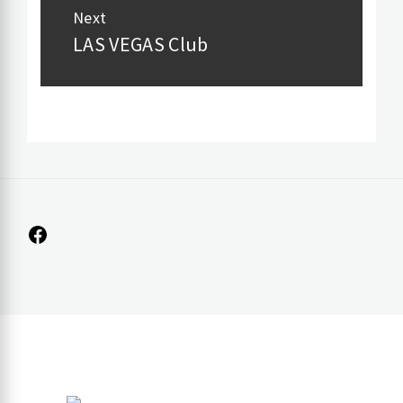
Next
LAS VEGAS Club
Next
post:
Facebook