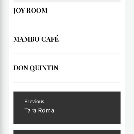
JOY ROOM
MAMBO CAFÉ
DON QUINTIN
Post
Previous
navigation
Tara Roma
Previous
post: