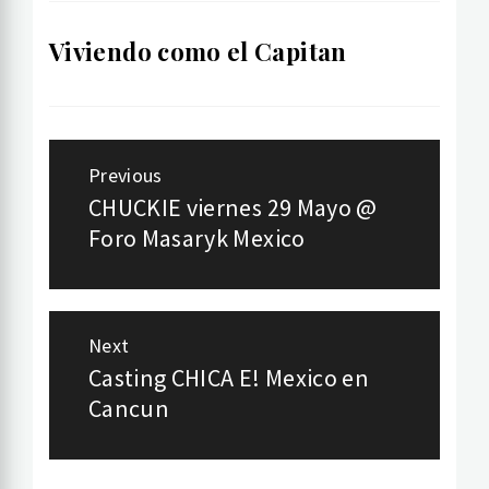
Viviendo como el Capitan
Post
Previous
navigation
CHUCKIE viernes 29 Mayo @
Previous
Foro Masaryk Mexico
post:
Next
Casting CHICA E! Mexico en
Next
Cancun
post: